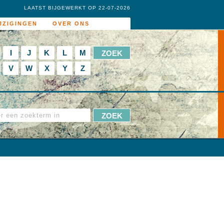
LAATST BIJGEWERKT OP 22-07-2026
JZIGINGEN
OVER ONS
I
J
K
L
M
V
W
X
Y
Z