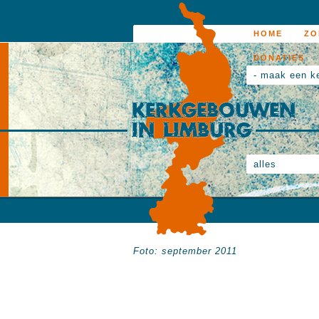
HOME
ZO
DONATIES
- maak een k
alles
Foto: september 2011