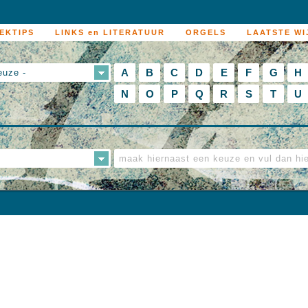
EKTIPS
LINKS en LITERATUUR
ORGELS
LAATSTE WI
A
B
C
D
E
F
G
H
euze -
N
O
P
Q
R
S
T
U