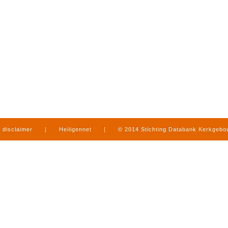
disclaimer
|
Heiligennet
|
© 2014 Stichting Databank Kerkgeb
in Limburg
|
produced by
www.mediamens.nl