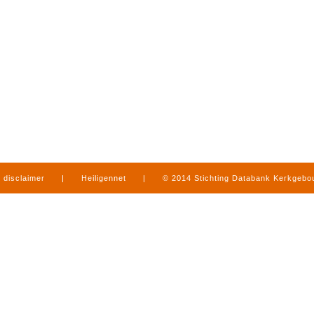
disclaimer
|
Heiligennet
|
© 2014 Stichting Databank Kerkgeb
in Limburg
|
produced by
www.mediamens.nl