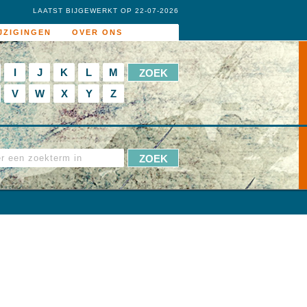
LAATST BIJGEWERKT OP 22-07-2026
JZIGINGEN
OVER ONS
I
J
K
L
M
V
W
X
Y
Z