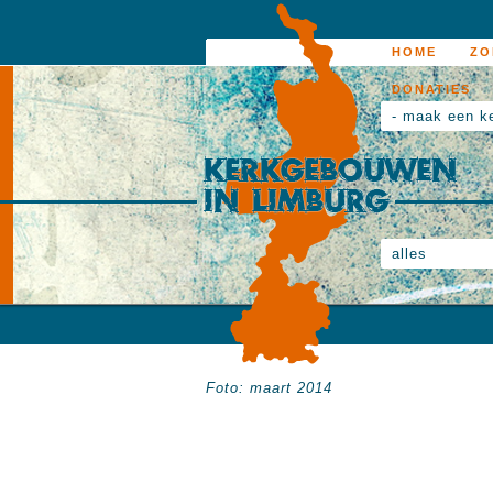
HOME
ZO
DONATIES
- maak een k
alles
Foto: maart 2014