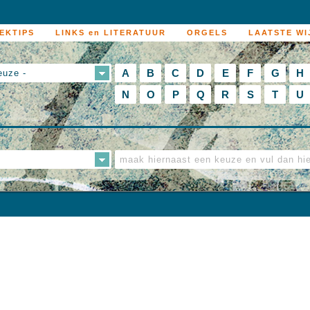
EKTIPS
LINKS en LITERATUUR
ORGELS
LAATSTE WI
A
B
C
D
E
F
G
H
euze -
N
O
P
Q
R
S
T
U