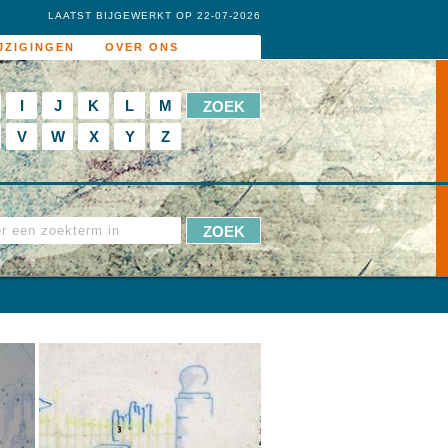
LAATST BIJGEWERKT OP 22-07-2026
JZIGINGEN
OVER ONS
I
J
K
L
M
V
W
X
Y
Z