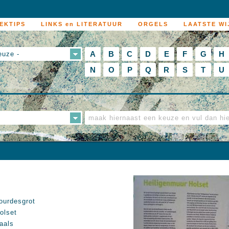
EKTIPS
LINKS en LITERATUUR
ORGELS
LAATSTE WI
A
B
C
D
E
F
G
H
euze -
N
O
P
Q
R
S
T
U
ourdesgrot
olset
aals