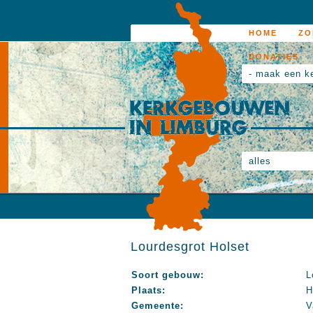
HOME
ZO
DONATIES
- maak een k
alles
Lourdesgrot Holset
Soort gebouw:
L
Plaats:
H
Gemeente:
V