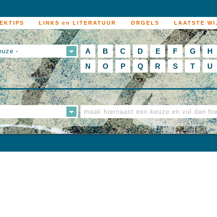
EKTIPS
LINKS en LITERATUUR
ORGELS
LAATSTE WI
A
B
C
D
E
F
G
H
euze -
N
O
P
Q
R
S
T
U