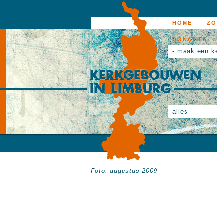
HOME
ZO
DONATIES
- maak een k
alles
Foto: augustus 2009