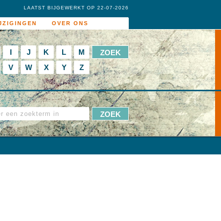
LAATST BIJGEWERKT OP 22-07-2026
JZIGINGEN
OVER ONS
I
J
K
L
M
V
W
X
Y
Z