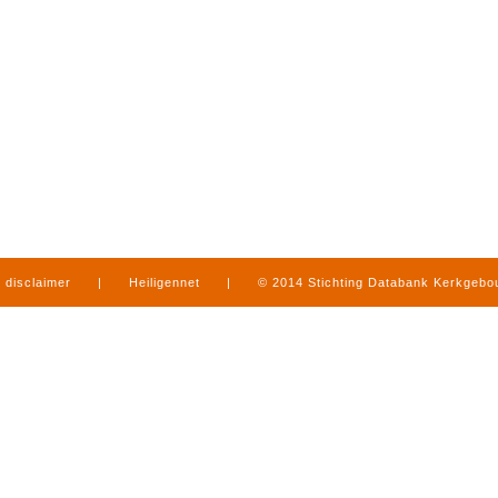
disclaimer
|
Heiligennet
|
© 2014 Stichting Databank Kerkgeb
in Limburg
|
produced by
www.mediamens.nl