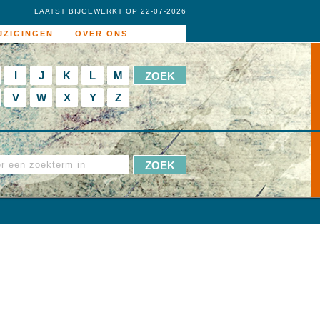
LAATST BIJGEWERKT OP 22-07-2026
JZIGINGEN
OVER ONS
I
J
K
L
M
V
W
X
Y
Z