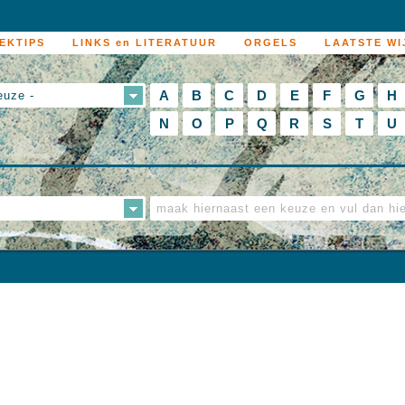
EKTIPS
LINKS en LITERATUUR
ORGELS
LAATSTE WI
A
B
C
D
E
F
G
H
euze -
N
O
P
Q
R
S
T
U