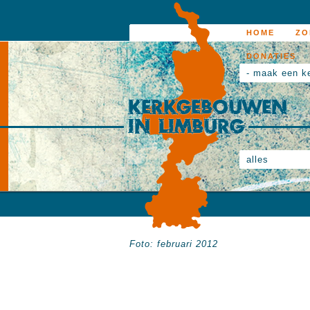
HOME
ZO
DONATIES
- maak een k
alles
Foto: februari 2012