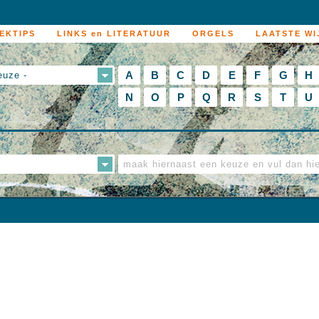
EKTIPS
LINKS en LITERATUUR
ORGELS
LAATSTE WI
A
B
C
D
E
F
G
H
euze -
N
O
P
Q
R
S
T
U