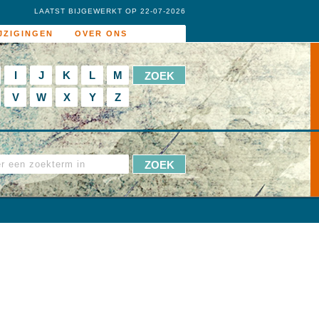
LAATST BIJGEWERKT OP 22-07-2026
JZIGINGEN
OVER ONS
I
J
K
L
M
V
W
X
Y
Z