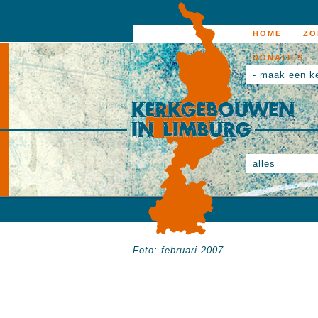
HOME
ZO
DONATIES
- maak een k
alles
Foto: februari 2007