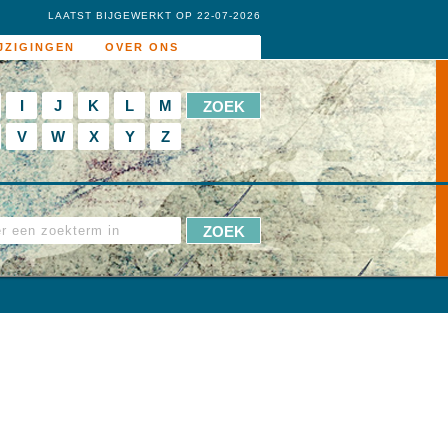
LAATST BIJGEWERKT OP 22-07-2026
JZIGINGEN
OVER ONS
I
J
K
L
M
V
W
X
Y
Z