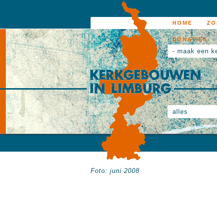
HOME
ZO
DONATIES
- maak een k
alles
Foto: juni 2008