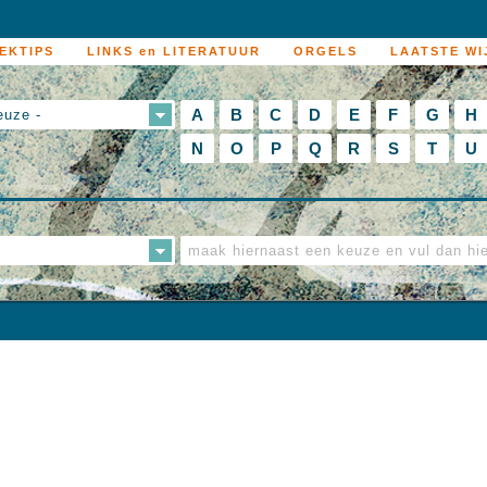
EKTIPS
LINKS en LITERATUUR
ORGELS
LAATSTE WI
A
B
C
D
E
F
G
H
euze -
N
O
P
Q
R
S
T
U