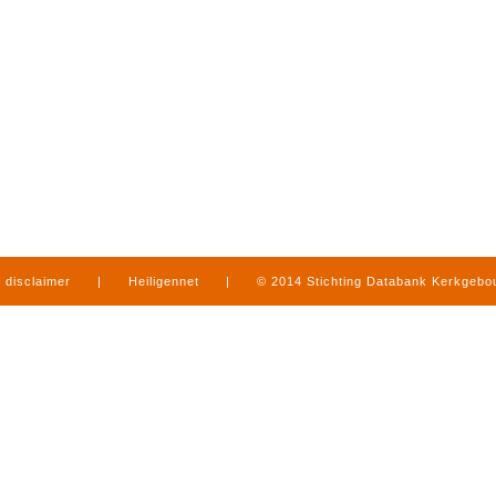
disclaimer
|
Heiligennet
|
© 2014 Stichting Databank Kerkgeb
in Limburg
|
produced by
www.mediamens.nl