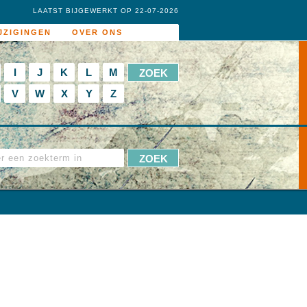
LAATST BIJGEWERKT OP 22-07-2026
JZIGINGEN
OVER ONS
I
J
K
L
M
V
W
X
Y
Z