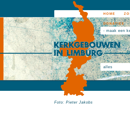
HOME
ZO
DONATIES
- maak een k
alles
Foto: Pieter Jakobs