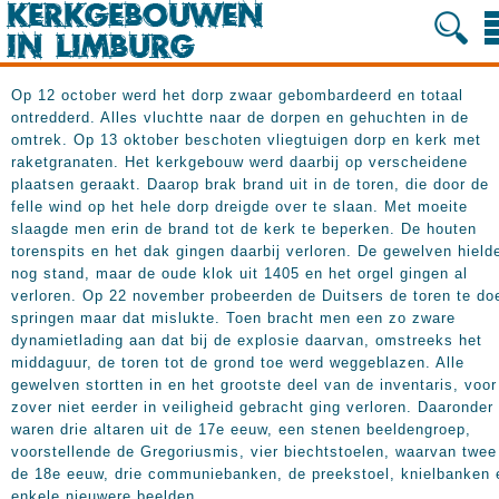
Op 12 october werd het dorp zwaar gebombardeerd en totaal
ontredderd. Alles vluchtte naar de dorpen en gehuchten in de
omtrek. Op 13 oktober beschoten vliegtuigen dorp en kerk met
raketgranaten. Het kerkgebouw werd daarbij op verscheidene
plaatsen geraakt. Daarop brak brand uit in de toren, die door de
felle wind op het hele dorp dreigde over te slaan. Met moeite
slaagde men erin de brand tot de kerk te beperken. De houten
torenspits en het dak gingen daarbij verloren. De gewelven hield
nog stand, maar de oude klok uit 1405 en het orgel gingen al
verloren. Op 22 november probeerden de Duitsers de toren te do
springen maar dat mislukte. Toen bracht men een zo zware
dynamietlading aan dat bij de explosie daarvan, omstreeks het
middaguur, de toren tot de grond toe werd weggeblazen. Alle
gewelven stortten in en het grootste deel van de inventaris, voor
zover niet eerder in veiligheid gebracht ging verloren. Daaronder
waren drie altaren uit de 17e eeuw, een stenen beeldengroep,
voorstellende de Gregoriusmis, vier biechtstoelen, waarvan twee 
de 18e eeuw, drie communiebanken, de preekstoel, knielbanken 
enkele nieuwere beelden.