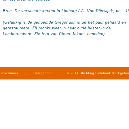
Bron: De verwoeste kerken in Limburg / A. Van Rijswijck, pr. - 1
(Gelukkig is de genoemde Gregoriusmis uit het puin gehaald en
gerestaureerd. Zij pronkt weer in haar oude luister in de
Lambertuskerk. Zie foto van Pieter Jakobs beneden)
disclaimer
|
Heiligennet
|
© 2014 Stichting Databank Kerkgeb
in Limburg
|
produced by
www.mediamens.nl