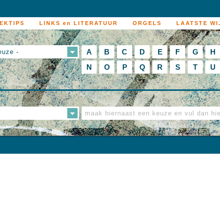
EKTIPS
LINKS en LITERATUUR
ORGELS
LAATSTE WI
A
B
C
D
E
F
G
H
euze -
N
O
P
Q
R
S
T
U