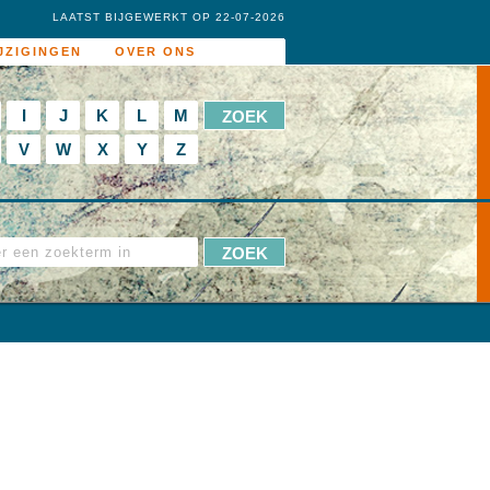
LAATST BIJGEWERKT OP 22-07-2026
JZIGINGEN
OVER ONS
I
J
K
L
M
V
W
X
Y
Z