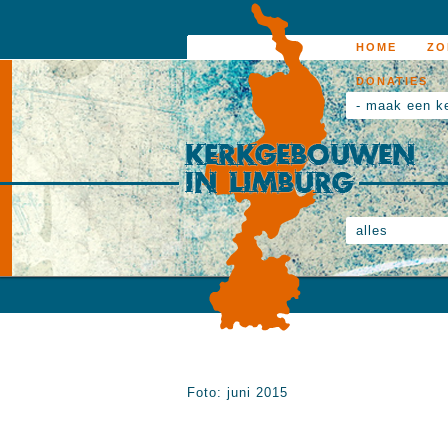
HOME
ZO
DONATIES
- maak een k
alles
Foto: juni 2015