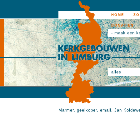
HOME
ZO
DONATIES
- maak een k
alles
Marmer, geelkoper, email, Jan Koldewe