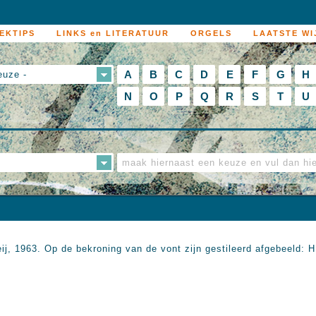
EKTIPS
LINKS en LITERATUUR
ORGELS
LAATSTE WI
A
B
C
D
E
F
G
H
euze -
N
O
P
Q
R
S
T
U
ij, 1963. Op de bekroning van de vont zijn gestileerd afgebeeld: H