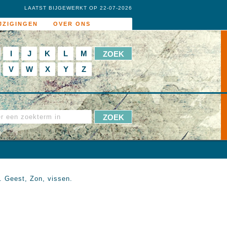
LAATST BIJGEWERKT OP 22-07-2026
JZIGINGEN
OVER ONS
I
J
K
L
M
V
W
X
Y
Z
. Geest, Zon, vissen.