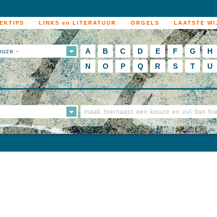
EKTIPS
LINKS en LITERATUUR
ORGELS
LAATSTE WI
A
B
C
D
E
F
G
H
euze -
N
O
P
Q
R
S
T
U