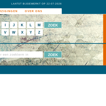
LAATST BIJGEWERKT OP 22-07-2026
JZIGINGEN
OVER ONS
I
J
K
L
M
V
W
X
Y
Z