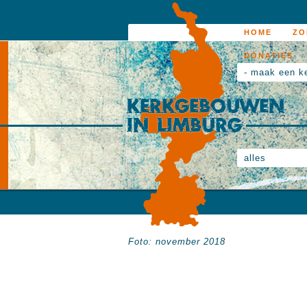
HOME
ZO
DONATIES
- maak een k
alles
Foto: november 2018