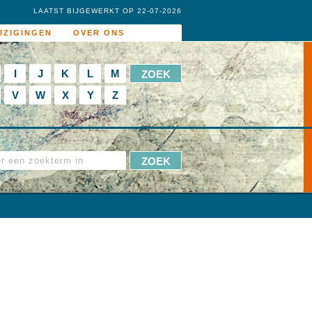
LAATST BIJGEWERKT OP 22-07-2026
JZIGINGEN
OVER ONS
I
J
K
L
M
V
W
X
Y
Z