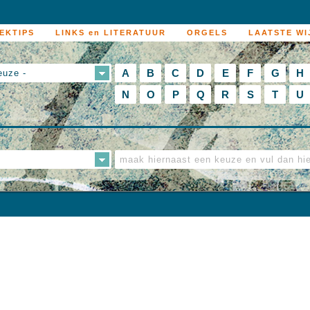
EKTIPS
LINKS en LITERATUUR
ORGELS
LAATSTE WI
A
B
C
D
E
F
G
H
euze -
N
O
P
Q
R
S
T
U