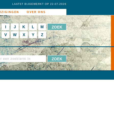
LAATST BIJGEWERKT OP 22-07-2026
JZIGINGEN
OVER ONS
I
J
K
L
M
V
W
X
Y
Z