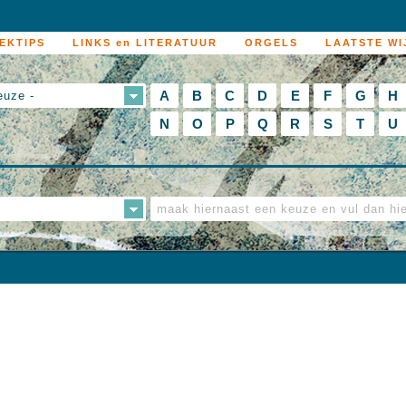
EKTIPS
LINKS en LITERATUUR
ORGELS
LAATSTE WI
A
B
C
D
E
F
G
H
euze -
N
O
P
Q
R
S
T
U