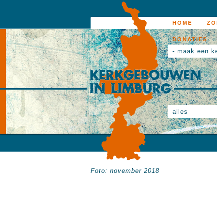
HOME
ZO
DONATIES
- maak een k
alles
Foto: november 2018