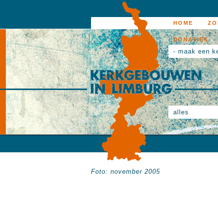
HOME
ZO
DONATIES
- maak een k
alles
Foto: november 2005