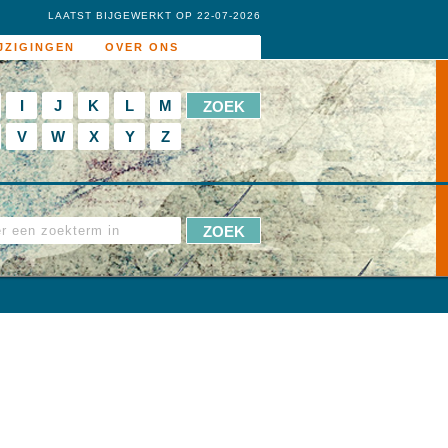
LAATST BIJGEWERKT OP 22-07-2026
JZIGINGEN
OVER ONS
I
J
K
L
M
V
W
X
Y
Z