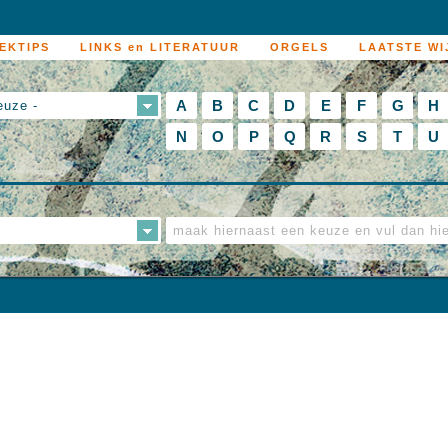
EKTIPS
LINKS en LITERATUUR
ORGELS
LAATSTE WI
A
B
C
D
E
F
G
H
euze -
N
O
P
Q
R
S
T
U