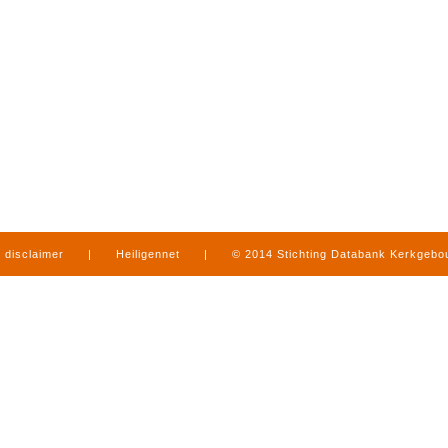
disclaimer
|
Heiligennet
|
© 2014 Stichting Databank Kerkgeb
in Limburg
|
produced by
www.mediamens.nl