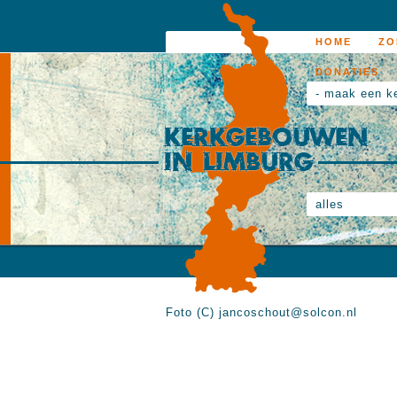
HOME
ZO
DONATIES
- maak een k
alles
Foto (C) jancoschout@solcon.nl