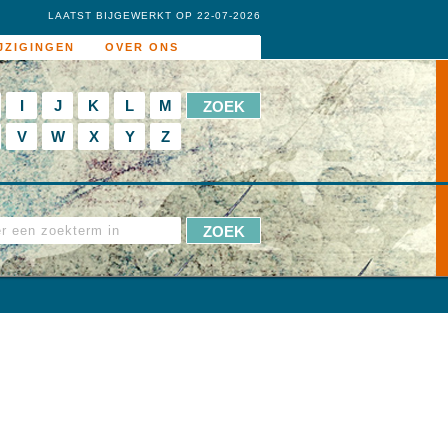
LAATST BIJGEWERKT OP 22-07-2026
JZIGINGEN
OVER ONS
I
J
K
L
M
V
W
X
Y
Z