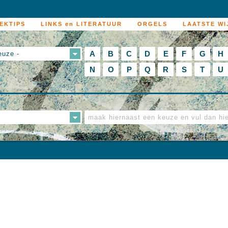
EKTIPS
LINKS en LITERATUUR
ORGELS
LAATSTE WI
A
B
C
D
E
F
G
H
euze -
N
O
P
Q
R
S
T
U