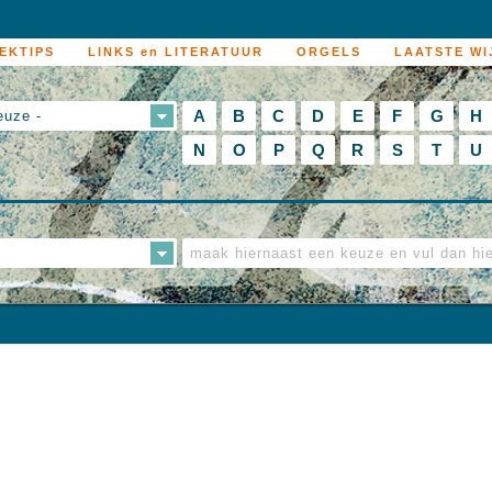
EKTIPS
LINKS en LITERATUUR
ORGELS
LAATSTE WI
A
B
C
D
E
F
G
H
euze -
N
O
P
Q
R
S
T
U