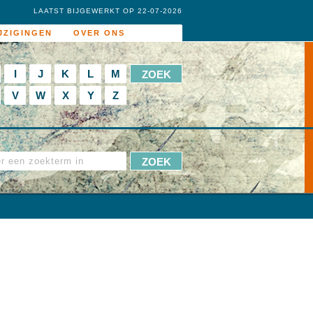
LAATST BIJGEWERKT OP 22-07-2026
JZIGINGEN
OVER ONS
I
J
K
L
M
V
W
X
Y
Z