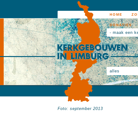
HOME
ZO
DONATIES
- maak een k
alles
Foto: september 2013