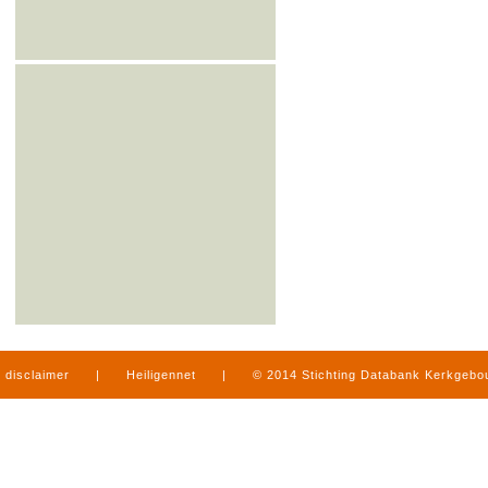
disclaimer
|
Heiligennet
|
© 2014 Stichting Databank Kerkgeb
in Limburg
|
produced by
www.mediamens.nl