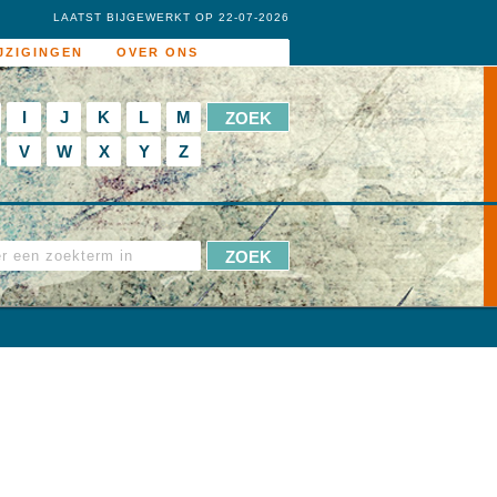
LAATST BIJGEWERKT OP 22-07-2026
JZIGINGEN
OVER ONS
I
J
K
L
M
V
W
X
Y
Z