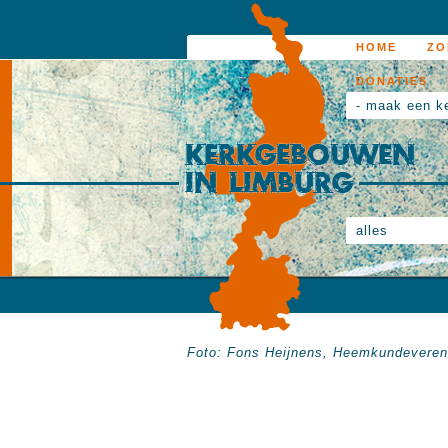
HOME
ZO
DONATIES
- maak een k
alles
Foto: Fons Heijnens, Heemkundeveren