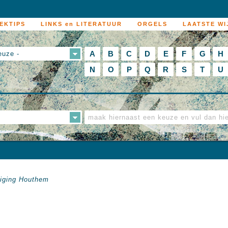
EKTIPS
LINKS en LITERATUUR
ORGELS
LAATSTE WI
A
B
C
D
E
F
G
H
euze -
N
O
P
Q
R
S
T
U
iging Houthem