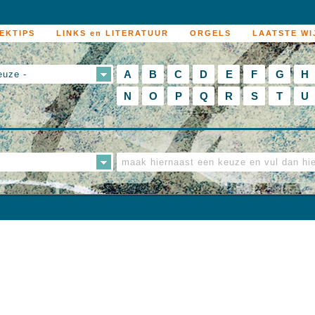
EKTIPS
LINKS en LITERATUUR
ORGELS
LAATSTE WI
A
B
C
D
E
F
G
H
euze -
N
O
P
Q
R
S
T
U