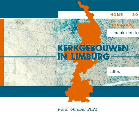
HOME
ZO
DONATIES
- maak een k
alles
Foto: oktober 2021