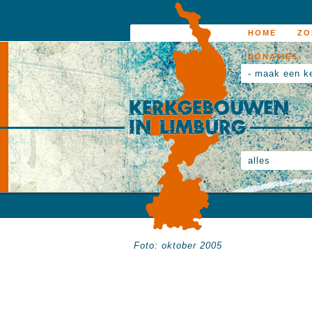
HOME
ZO
DONATIES
- maak een k
alles
Foto: oktober 2005