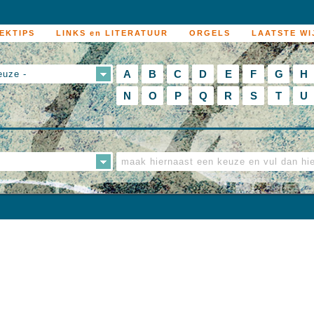
EKTIPS
LINKS en LITERATUUR
ORGELS
LAATSTE WI
A
B
C
D
E
F
G
H
euze -
N
O
P
Q
R
S
T
U