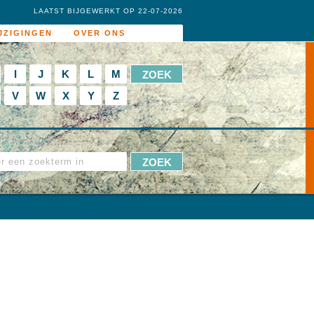
LAATST BIJGEWERKT OP 22-07-2026
JZIGINGEN
OVER ONS
I
J
K
L
M
V
W
X
Y
Z