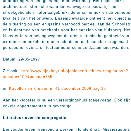
uitdrukking van een geestelijke ontwikkeling. Het object bezit
architectuurhistorische waarden vanwege de bouwstijl, het
streekgebonden materiaalgebruik, de ornamentiek en de estheti
kwaliteit van het ontwerp. Ensemblewaarde ontleent het object a
de situering op een enigszins verhoogd perceel aan de Schoolstr
en is daarmee van betekenis voor het aanzien van Hulsberg. Het
klooster is van belang wegens de architectonische gaafheid van
exterieur en enkele interieuronderdelen en beschikt in regionaal
perspectief over architectuurhistorische zeldzaamheidswaarden.
Datum: 29-05-1997
Zie ook:
http://www.rijckheyt.nl/sjablonen/rijckheyt/pagina.asp?
subsite=100&pagina=355
en
Kapellen en Kruisen nr 41 december 2008 pag 19
Aan het klooster is nu een verzorgingshuis toegevoegd. Ook zijn
enkele appartementen in gevestigd.
Literatuur over de congregatie:
Eenvoudig leven, eenvoudig werken. Honderd jaar Missiezusters