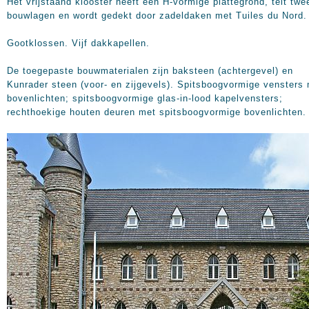
Het vrijstaand klooster heeft een H-vormige plattegrond, telt twe
bouwlagen en wordt gedekt door zadeldaken met Tuiles du Nord.
Gootklossen. Vijf dakkapellen.
De toegepaste bouwmaterialen zijn baksteen (achtergevel) en
Kunrader steen (voor- en zijgevels). Spitsboogvormige vensters
bovenlichten; spitsboogvormige glas-in-lood kapelvensters;
rechthoekige houten deuren met spitsboogvormige bovenlichten.