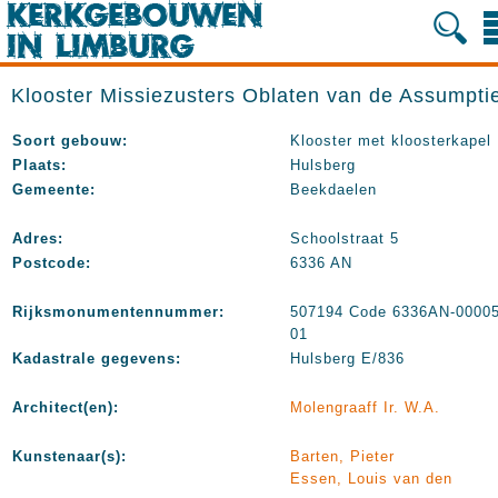
Klooster Missiezusters Oblaten van de Assumpti
Soort gebouw:
Klooster met kloosterkapel
Plaats:
Hulsberg
Gemeente:
Beekdaelen
Adres:
Schoolstraat 5
Postcode:
6336 AN
Rijksmonumentennummer:
507194 Code 6336AN-00005
01
Kadastrale gegevens:
Hulsberg E/836
Architect(en):
Molengraaff Ir. W.A.
Kunstenaar(s):
Barten, Pieter
Essen, Louis van den