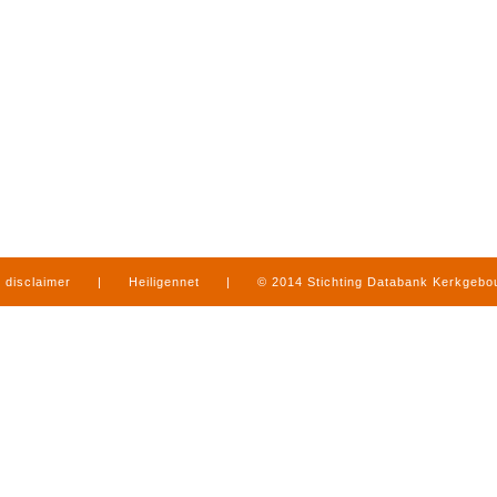
disclaimer
|
Heiligennet
|
© 2014 Stichting Databank Kerkgeb
in Limburg
|
produced by
www.mediamens.nl