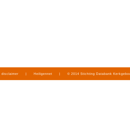
disclaimer
|
Heiligennet
|
© 2014 Stichting Databank Kerkgeb
in Limburg
|
produced by
www.mediamens.nl