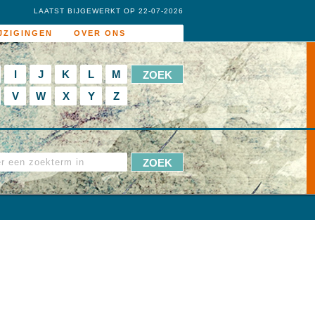
LAATST BIJGEWERKT OP 22-07-2026
JZIGINGEN
OVER ONS
I
J
K
L
M
V
W
X
Y
Z