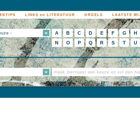
EKTIPS
LINKS en LITERATUUR
ORGELS
LAATSTE WI
A
B
C
D
E
F
G
H
euze -
N
O
P
Q
R
S
T
U