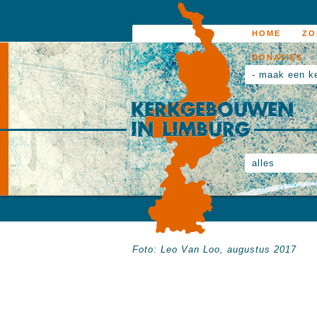
HOME
ZO
DONATIES
- maak een k
alles
Foto: Leo Van Loo, augustus 2017