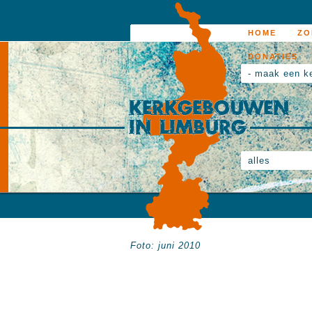
HOME
ZO
DONATIES
- maak een k
alles
Foto: juni 2010