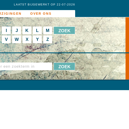
LAATST BIJGEWERKT OP 22-07-2026
JZIGINGEN
OVER ONS
I
J
K
L
M
V
W
X
Y
Z