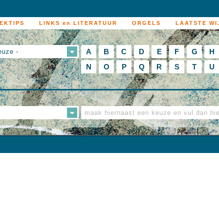
EKTIPS
LINKS en LITERATUUR
ORGELS
LAATSTE WI
A
B
C
D
E
F
G
H
euze -
N
O
P
Q
R
S
T
U