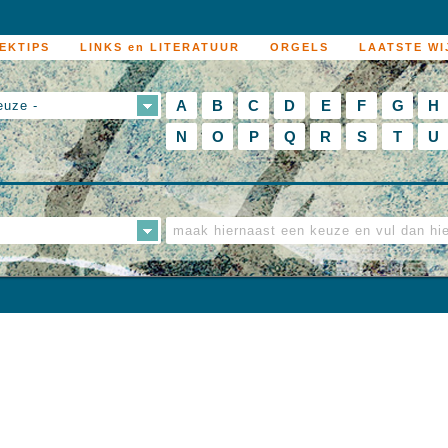
EKTIPS
LINKS en LITERATUUR
ORGELS
LAATSTE WI
A
B
C
D
E
F
G
H
euze -
N
O
P
Q
R
S
T
U