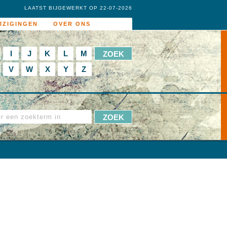
LAATST BIJGEWERKT OP 22-07-2026
JZIGINGEN
OVER ONS
I
J
K
L
M
V
W
X
Y
Z