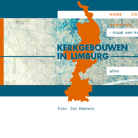
HOME
ZO
DONATIES
- maak een k
alles
Foto: Jos Hamers.