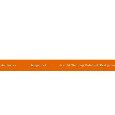
disclaimer
|
Heiligennet
|
© 2014 Stichting Databank Kerkgeb
in Limburg
|
produced by
www.mediamens.nl