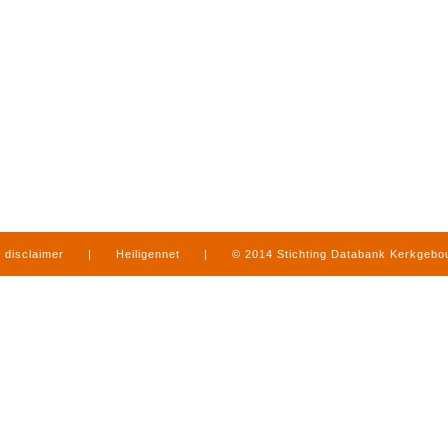
disclaimer
|
Heiligennet
|
© 2014 Stichting Databank Kerkgeb
in Limburg
|
produced by
www.mediamens.nl