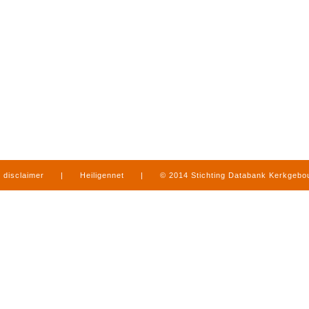
disclaimer
|
Heiligennet
|
© 2014 Stichting Databank Kerkgeb
in Limburg
|
produced by
www.mediamens.nl