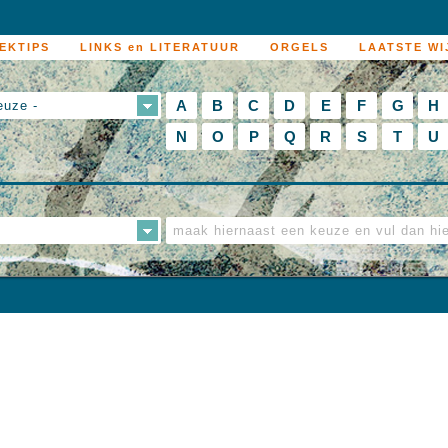
EKTIPS
LINKS en LITERATUUR
ORGELS
LAATSTE WI
A
B
C
D
E
F
G
H
euze -
N
O
P
Q
R
S
T
U