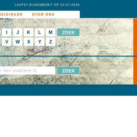
LAATST BIJGEWERKT OP 22-07-2026
JZIGINGEN
OVER ONS
I
J
K
L
M
V
W
X
Y
Z