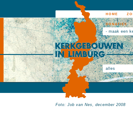
HOME
ZO
DONATIES
- maak een k
alles
Foto: Job van Nes, december 2008