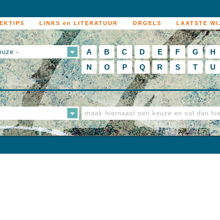
EKTIPS
LINKS en LITERATUUR
ORGELS
LAATSTE WI
A
B
C
D
E
F
G
H
euze -
N
O
P
Q
R
S
T
U