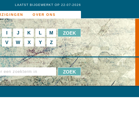
LAATST BIJGEWERKT OP 22-07-2026
JZIGINGEN
OVER ONS
I
J
K
L
M
V
W
X
Y
Z