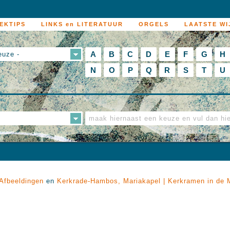
EKTIPS
LINKS en LITERATUUR
ORGELS
LAATSTE WI
A
B
C
D
E
F
G
H
euze -
N
O
P
Q
R
S
T
U
 Afbeeldingen
en
Kerkrade-Hambos, Mariakapel | Kerkramen in de M