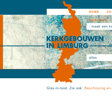
HOME
ZO
DONATIES
- maak een k
alles
Glas-in-lood. Zie ook:
Beschrijving en