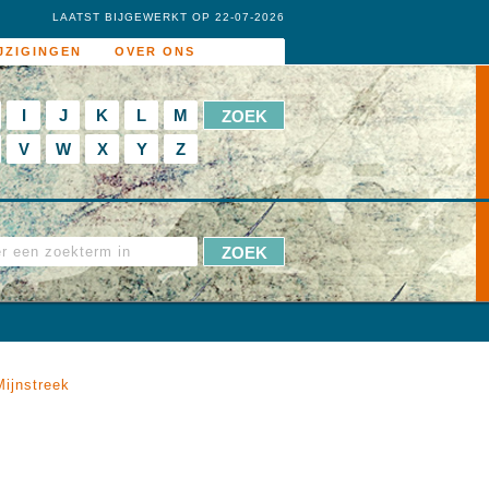
LAATST BIJGEWERKT OP 22-07-2026
JZIGINGEN
OVER ONS
I
J
K
L
M
V
W
X
Y
Z
ijnstreek