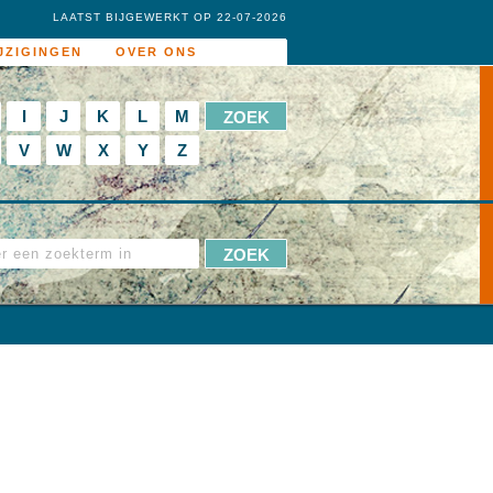
LAATST BIJGEWERKT OP 22-07-2026
JZIGINGEN
OVER ONS
I
J
K
L
M
V
W
X
Y
Z