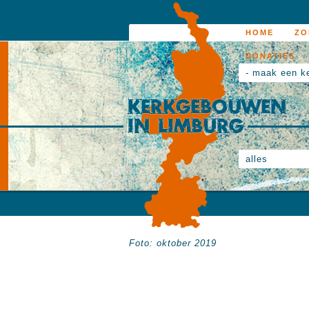
HOME
ZO
DONATIES
- maak een k
alles
Foto: oktober 2019