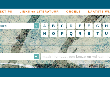
EKTIPS
LINKS en LITERATUUR
ORGELS
LAATSTE WI
A
B
C
D
E
F
G
H
euze -
N
O
P
Q
R
S
T
U