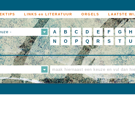
EKTIPS
LINKS en LITERATUUR
ORGELS
LAATSTE WI
A
B
C
D
E
F
G
H
euze -
N
O
P
Q
R
S
T
U