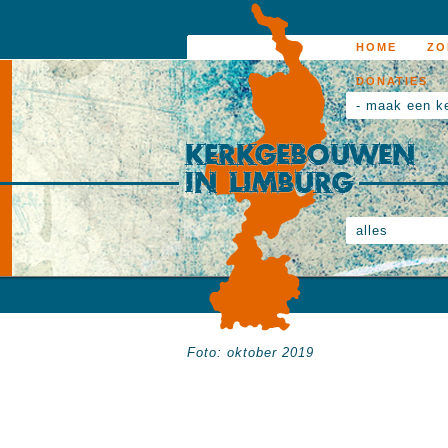
HOME
ZO
DONATIES
- maak een k
alles
Foto: oktober 2019