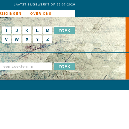
LAATST BIJGEWERKT OP 22-07-2026
JZIGINGEN
OVER ONS
I
J
K
L
M
V
W
X
Y
Z