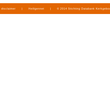
disclaimer
|
Heiligennet
|
© 2014 Stichting Databank Kerkgeb
in Limburg
|
produced by
www.mediamens.nl