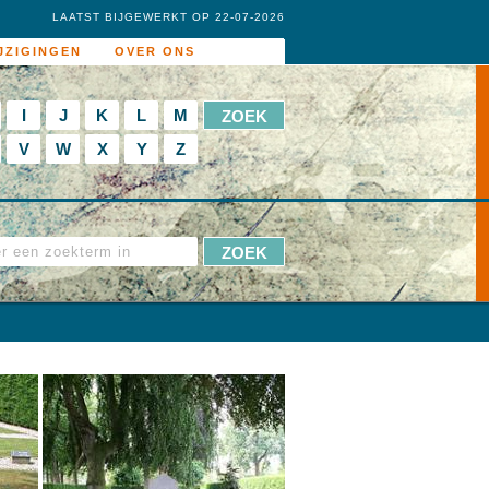
LAATST BIJGEWERKT OP 22-07-2026
JZIGINGEN
OVER ONS
I
J
K
L
M
V
W
X
Y
Z