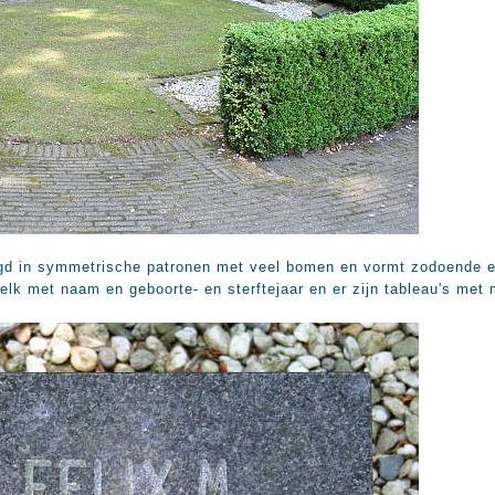
egd in symmetrische patronen met veel bomen en vormt zodoende een
 elk met naam en geboorte- en sterftejaar en er zijn tableau's me