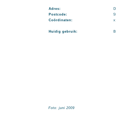
Adres:
D
Postcode:
5
Coördinaten:
x
Huidig gebruik:
B
Foto: juni 2009