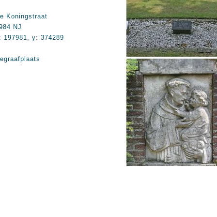
e Koningstraat
984 NJ
: 197981, y: 374289
egraafplaats