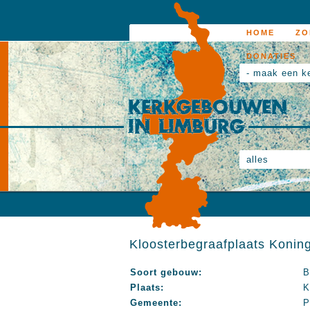
HOME
ZO
DONATIES
- maak een k
alles
Kloosterbegraafplaats Koning
Soort gebouw:
B
Plaats:
K
Gemeente:
P