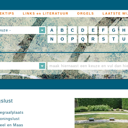
EKTIPS
LINKS en LITERATUUR
ORGELS
LAATSTE WI
A
B
C
D
E
F
G
H
euze -
N
O
P
Q
R
S
T
U
slust
egraafplaats
oningslust
eel en Maas