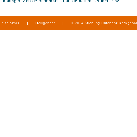
koningin. Aan de onderkant staat de datum: 29 mei 1938.
disclaimer
|
Heiligennet
|
© 2014 Stichting Databank Kerkgeb
in Limburg
|
produced by
www.mediamens.nl