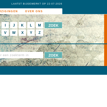
LAATST BIJGEWERKT OP 22-07-2026
JZIGINGEN
OVER ONS
I
J
K
L
M
V
W
X
Y
Z