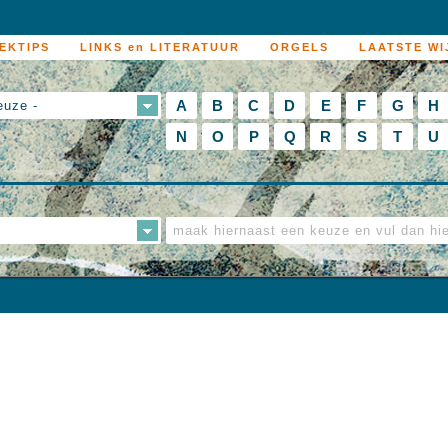
EKTIPS
LINKS en LITERATUUR
ORGELS
LAATSTE WI
A
B
C
D
E
F
G
H
euze -
N
O
P
Q
R
S
T
U