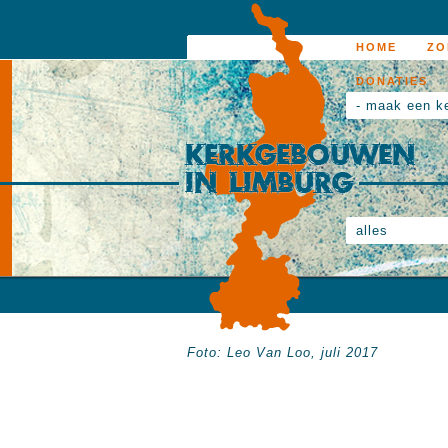
HOME
ZO
DONATIES
- maak een k
alles
Foto: Leo Van Loo, juli 2017