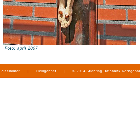
Foto: april 2007
disclaimer
|
Heiligennet
|
© 2014 Stichting Databank Kerkgeb
in Limburg
|
produced by
www.mediamens.nl