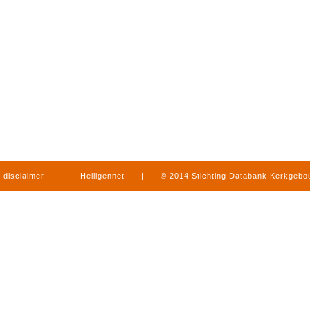
disclaimer
|
Heiligennet
|
© 2014 Stichting Databank Kerkgeb
in Limburg
|
produced by
www.mediamens.nl