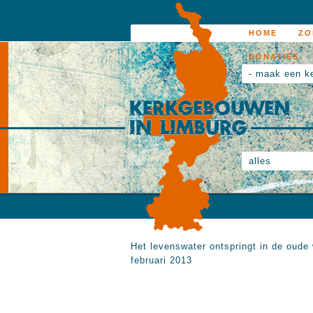
HOME
ZO
DONATIES
- maak een k
alles
Het levenswater ontspringt in de oude 
februari 2013