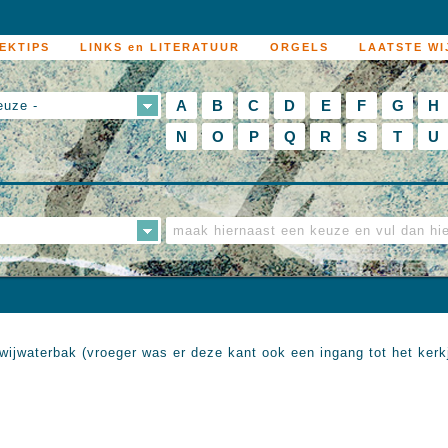
EKTIPS
LINKS en LITERATUUR
ORGELS
LAATSTE WI
A
B
C
D
E
F
G
H
euze -
N
O
P
Q
R
S
T
U
wijwaterbak (vroeger was er deze kant ook een ingang tot het kerkj