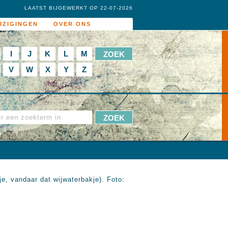
LAATST BIJGEWERKT OP 22-07-2026
JZIGINGEN
OVER ONS
I
J
K
L
M
V
W
X
Y
Z
e, vandaar dat wijwaterbakje). Foto: