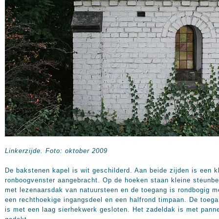
Linkerzijde. Foto: oktober 2009
De bakstenen kapel is wit geschilderd. Aan beide zijden is een k
ronboogvenster aangebracht. Op de hoeken staan kleine steunbe
met lezenaarsdak van natuursteen en de toegang is rondbogig m
een rechthoekige ingangsdeel en een halfrond timpaan. De toeg
is met een laag sierhekwerk gesloten. Het zadeldak is met pann