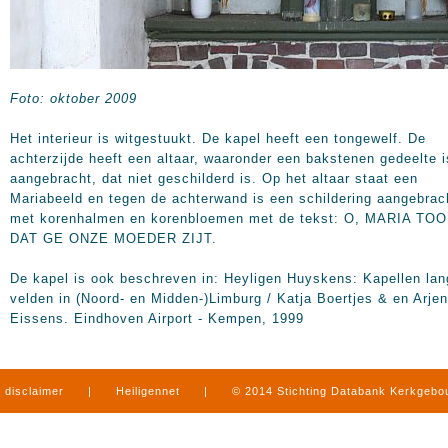
Foto: oktober 2009
Het interieur is witgestuukt. De kapel heeft een tongewelf. De
achterzijde heeft een altaar, waaronder een bakstenen gedeelte i
aangebracht, dat niet geschilderd is. Op het altaar staat een
Mariabeeld en tegen de achterwand is een schildering aangebrac
met korenhalmen en korenbloemen met de tekst: O, MARIA TO
DAT GE ONZE MOEDER ZIJT.
De kapel is ook beschreven in: Heyligen Huyskens: Kapellen lan
velden in (Noord- en Midden-)Limburg / Katja Boertjes & en Arjen
Eissens. Eindhoven Airport - Kempen, 1999
disclaimer
|
Heiligennet
|
© 2014 Stichting Databank Kerkgeb
in Limburg
|
produced by
www.mediamens.nl