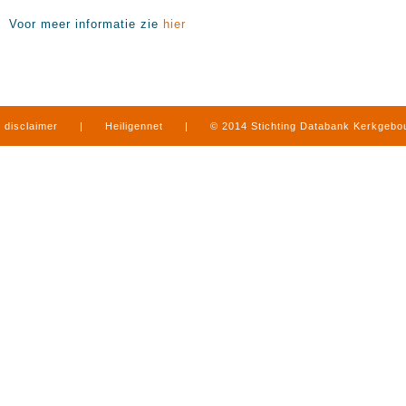
Voor meer informatie zie
hier
disclaimer
|
Heiligennet
|
© 2014 Stichting Databank Kerkgeb
in Limburg
|
produced by
www.mediamens.nl