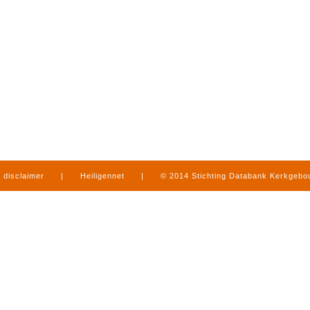
disclaimer
|
Heiligennet
|
© 2014 Stichting Databank Kerkgeb
in Limburg
|
produced by
www.mediamens.nl